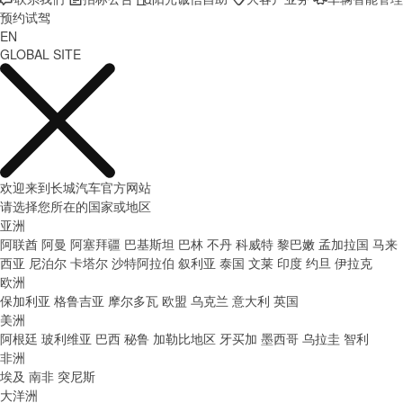
预约试驾
EN
GLOBAL SITE
欢迎来到长城汽车官方网站
请选择您所在的国家或地区
亚洲
阿联酋
阿曼
阿塞拜疆
巴基斯坦
巴林
不丹
科威特
黎巴嫩
孟加拉国
马来
西亚
尼泊尔
卡塔尔
沙特阿拉伯
叙利亚
泰国
文莱
印度
约旦
伊拉克
欧洲
保加利亚
格鲁吉亚
摩尔多瓦
欧盟
乌克兰
意大利
英国
美洲
阿根廷
玻利维亚
巴西
秘鲁
加勒比地区
牙买加
墨西哥
乌拉圭
智利
非洲
埃及
南非
突尼斯
大洋洲