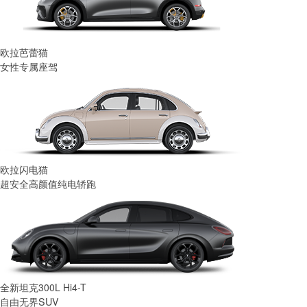
欧拉芭蕾猫
女性专属座驾
欧拉闪电猫
超安全高颜值纯电轿跑
全新坦克300L Hi4-T
自由无界SUV