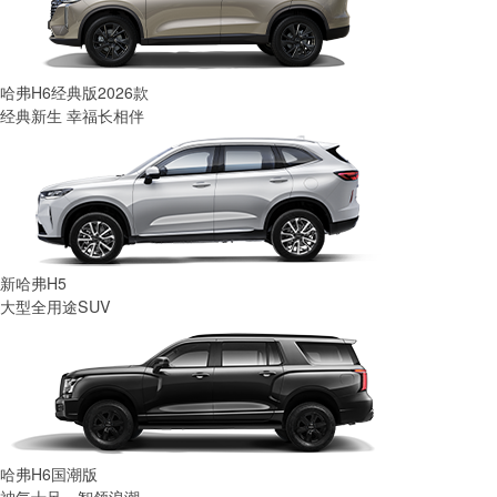
哈弗H6经典版2026款
经典新生 幸福长相伴
新哈弗H5
大型全用途SUV
哈弗H6国潮版
神气十足，智领浪潮