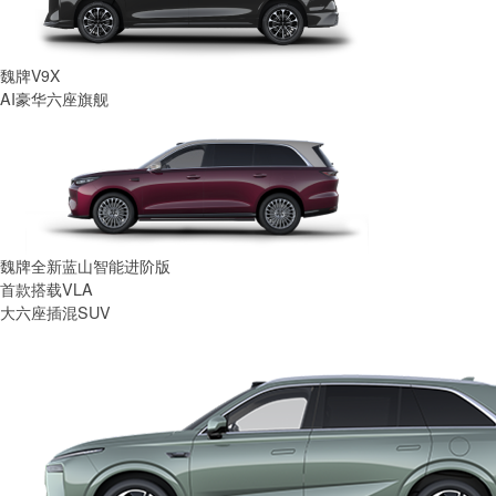
魏牌V9X
AI豪华六座旗舰
魏牌全新蓝山智能进阶版
首款搭载VLA
大六座插混SUV