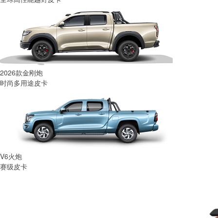
2026款金刚炮
时尚多用途皮卡
V6火炮
赛级皮卡