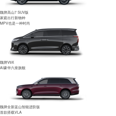
魏牌高山7 SUV版
家庭出行新物种
MPV也是一种时尚
魏牌V9X
AI豪华六座旗舰
魏牌全新蓝山智能进阶版
首款搭载VLA