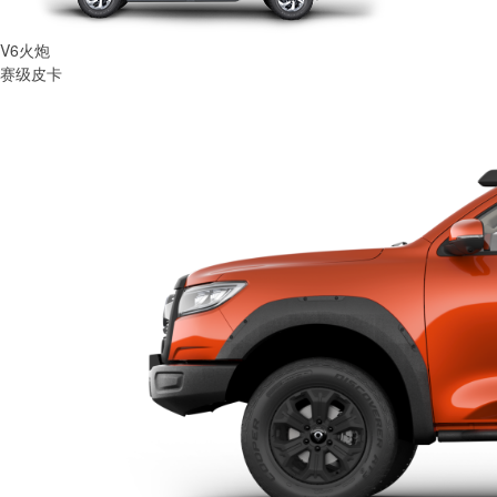
V6火炮
赛级皮卡