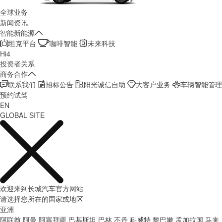
全球业务
新闻资讯
智能新能源
坦克平台
咖啡智能
未来科技
Hi4
投资者关系
商务合作
联系我们
招标公告
阳光诚信自助
大客户业务
车辆智能管理
预约试驾
EN
GLOBAL SITE
欢迎来到长城汽车官方网站
请选择您所在的国家或地区
亚洲
阿联酋
阿曼
阿塞拜疆
巴基斯坦
巴林
不丹
科威特
黎巴嫩
孟加拉国
马来