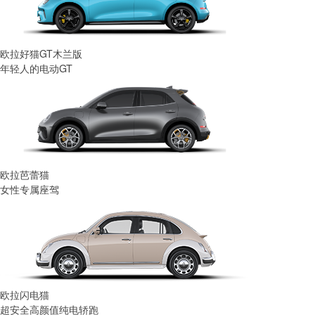
欧拉好猫GT木兰版
年轻人的电动GT
欧拉芭蕾猫
女性专属座驾
欧拉闪电猫
超安全高颜值纯电轿跑