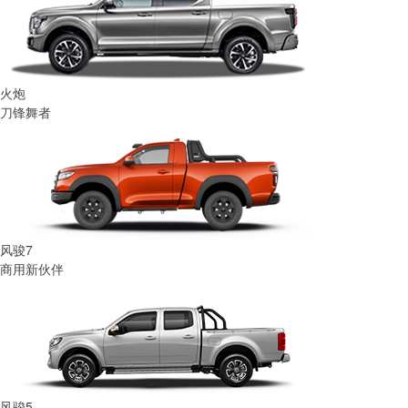
火炮
刀锋舞者
风骏7
商用新伙伴
风骏5