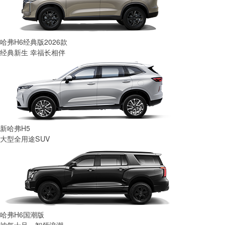
哈弗H6经典版2026款
经典新生 幸福长相伴
新哈弗H5
大型全用途SUV
哈弗H6国潮版
神气十足，智领浪潮